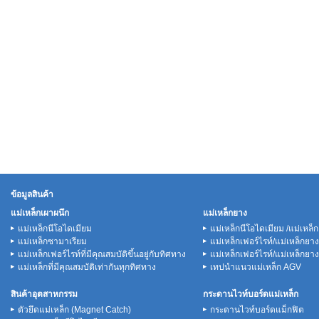
ข้อมูลสินค้า
แม่เหล็กเผาผนึก
แม่เหล็กยาง
แม่เหล็กนีโอไดเมียม
แม่เหล็กนีโอไดเมียม /แม่เห
แม่เหล็กซามาเรียม
แม่เหล็กเฟอร์ไรท์/แม่เหล็กยาง
แม่เหล็กเฟอร์ไรท์ที่มีคุณสมบัติขึ้นอยู่กับทิศทาง
แม่เหล็กเฟอร์ไรท์/แม่เหล็กยาง
แม่เหล็กที่มีคุณสมบัติเท่ากันทุกทิศทาง
เทปนำแนวแม่เหล็ก AGV
สินค้าอุตสาหกรรม
กระดานไวท์บอร์ดแม่เหล็ก
ตัวยึดแม่เหล็ก (Magnet Catch)
กระดานไวท์บอร์ดแม็กฟิต